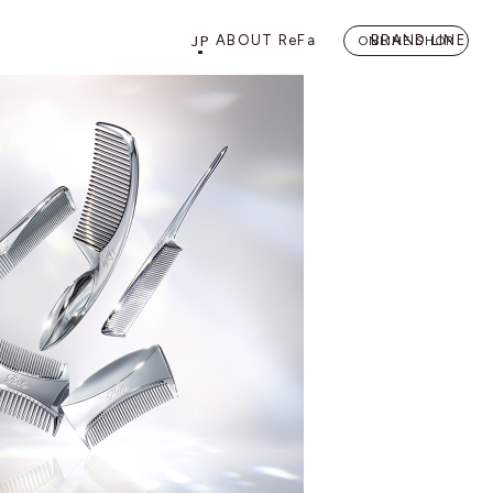
JP
ABOUT ReFa
BRAND LINE
ONLINE SHOP
PRODUCTS
STORE
店舗情報
カテゴリーから探す
FLAGSHIP STORE 「
ReFa 
HAIRCARE
ドライヤー
ヘアアイロン
BEAUTY LIFE