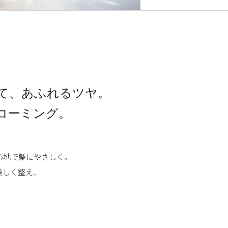
ウェア
リネン
すべての商品から探す
業
て、
あふれるツヤ。
コーミング。
心地で髪にやさしく。
美しく整え、