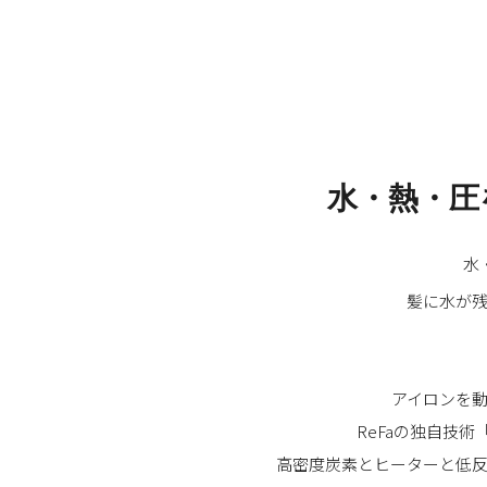
水・熱・圧
水
髪に水が
アイロンを
ReFaの独自技
高密度炭素とヒーターと低