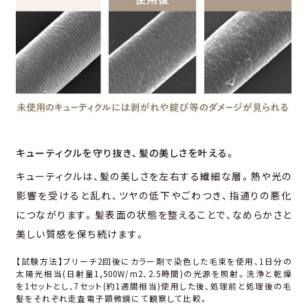
キューティクルを守り抜き、
髪の美しさを叶える。
キューティクルは、髪の美しさを左右する繊細な層。熱や光の
影響を受けると乱れ、ツヤの低下やごわつき、指通りの悪化
につながります。髪表⾯の状態を整えることで、なめらかさと
美しい質感を保ち続けます。
【試験方法】ブリーチ2回後にカラー剤で染⾊した⽑束を使⽤、1⽇分の
太陽光相当(⽇射量1,500W/m2、2.5時間)の光源を照射。洗浄と乾燥
を1セットとし、7セット(約1週間相当)使⽤した後、処理前と処理後の⽑
髪をそれぞれ走査電子顕微鏡にて観察して比較。