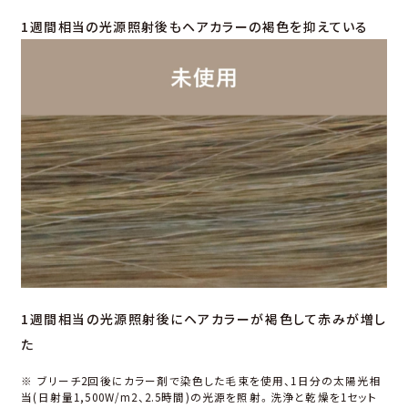
1週間相当の光源照射後もヘアカラーの褐色を抑えている
1週間相当の光源照射後にヘアカラーが褐色して赤みが増し
た
※ ブリーチ2回後にカラー剤で染⾊した⽑束を使⽤、1⽇分の太陽光相
当(⽇射量1,500W/m2、2.5時間)の光源を照射。洗浄と乾燥を1セット