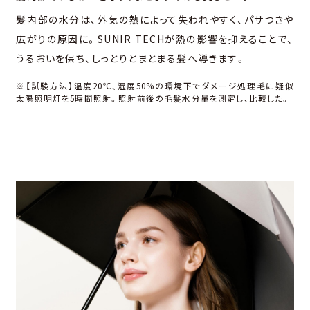
髪内部の⽔分は、外気の熱によって失われやすく、パサつきや
広がりの原因に。SUNIR TECHが熱の影響を抑えることで、
うるおいを保ち、しっとりとまとまる髪へ導きます。
※【試験⽅法】温度20℃、湿度50%の環境下でダメージ処理⽑に疑似
太陽照明灯を5時間照射。照射前後の⽑髪⽔分量を測定し、⽐較した。