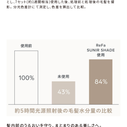
とし、7セット(約1週間相当)使⽤した後、処理前と処理後の⽑髪を撮
影。分光⾊差計にて測定し、⾊差を算出して⽐較。
髪内部のうるおいを守り、
まとまりのある美しさへ。