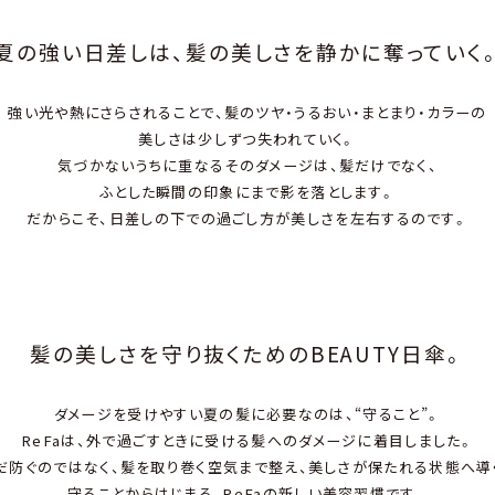
夏の強い⽇差しは、
髪の美しさを静かに奪っていく
強い光や熱にさらされることで、髪のツヤ・うるおい・まとまり・カラーの
美しさは少しずつ失われていく。
気づかないうちに重なるそのダメージは、髪だけでなく、
ふとした瞬間の印象にまで影を落とします。
だからこそ、⽇差しの下での過ごし⽅が美しさを左右するのです。
髪の美しさを守り抜くための
BEAUTY⽇傘。
ダメージを受けやすい夏の髪に必要なのは、“守ること”。
ReFaは、外で過ごすときに受ける髪へのダメージに着⽬しました。
だ防ぐのではなく、髪を取り巻く空気まで整え、美しさが保たれる状態へ導
守ることからはじまる、ReFaの新しい美容習慣です。