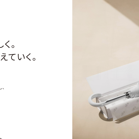
しく。
えていく。
し、