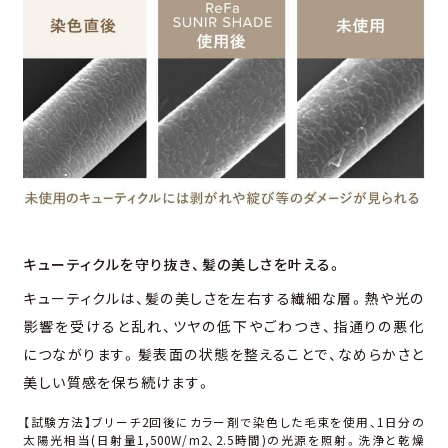
キューティクルを守り抜き、
髪の美しさを叶える。
キューティクルは、髪の美しさを左右する繊細な層。熱や光の
影響を受けると乱れ、ツヤの低下やごわつき、指通りの悪化
につながります。髪表⾯の状態を整えることで、なめらかさと
美しい質感を保ち続けます。
【試験方法】ブリーチ2回後にカラー剤で染⾊した⽑束を使⽤、1⽇分の
太陽光相当(⽇射量1,500W/m2、2.5時間)の光源を照射。洗浄と乾燥