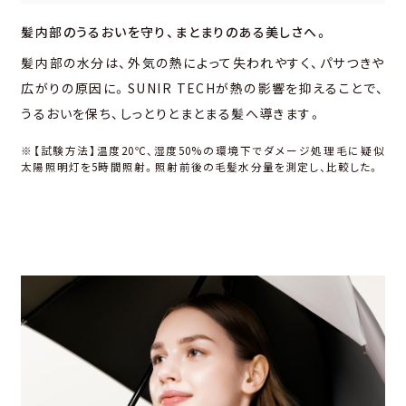
髪内部のうるおいを守り、
まとまりのある美しさへ。
髪内部の⽔分は、外気の熱によって失われやすく、パサつきや
広がりの原因に。SUNIR TECHが熱の影響を抑えることで、
うるおいを保ち、しっとりとまとまる髪へ導きます。
※【試験⽅法】温度20℃、湿度50%の環境下でダメージ処理⽑に疑似
太陽照明灯を5時間照射。照射前後の⽑髪⽔分量を測定し、⽐較した。