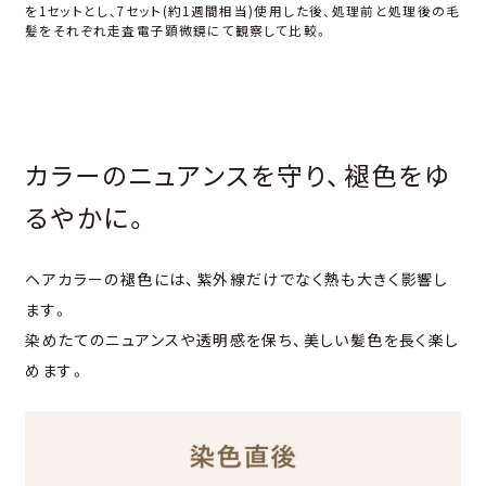
を1セットとし、7セット(約1週間相当)使⽤した後、処理前と処理後の⽑
髪をそれぞれ走査電子顕微鏡にて観察して比較。
カラーのニュアンスを守り、褪⾊をゆ
るやかに。
ヘアカラーの褪⾊には、紫外線だけでなく熱も⼤きく影響し
ます。
染めたてのニュアンスや透明感を保ち、美しい髪⾊を⻑く楽し
めます。