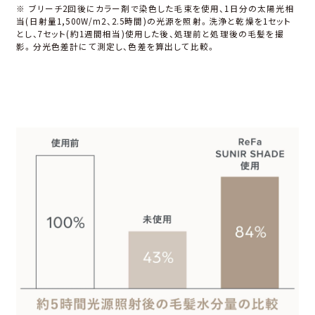
※ ブリーチ2回後にカラー剤で染⾊した⽑束を使⽤、1⽇分の太陽光相
当(⽇射量1,500W/m2、2.5時間)の光源を照射。洗浄と乾燥を1セット
とし、7セット(約1週間相当)使⽤した後、処理前と処理後の⽑髪を撮
影。分光⾊差計にて測定し、⾊差を算出して⽐較。