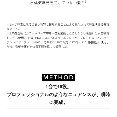
※2
水蒸気爆発を受けていない髪
※1 水が非常に温度の高い物質と接触することにより気化されて発生する爆発現
象のこと。
※2 未処理毛（カラーやパーマ等を一度も施術したことがない毛髪）に水を噴霧
してから使用。ReFa FINGER IRON STのカーボンレイヤープレートなしと、カー
ボンレイヤープレートあり、それぞれ180℃設定にて50回（10日間相当）使用し
た後、毛髪表面を走査電子顕微鏡にて観察した。
1台で10役。
プロフェッショナルの
ようなニュアンスが、瞬時
に完成。