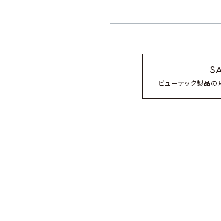
※店舗により一部取り扱い
リファハートコームアイ
SA
ビューテック製品の