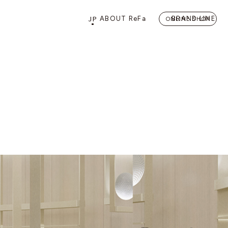
JP
ABOUT ReFa
BRAND LINE
ONLINE SHOP
PRODUCTS
STORE
店舗情報
カテゴリーから探す
FLAGSHIP STORE 「
ReFa 
HAIRCARE
ドライヤー
ヘアアイロン
BEAUTY LIFE