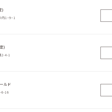
定)
内1ｰ9ｰ1
定)
-4-1
ワールド
6-16