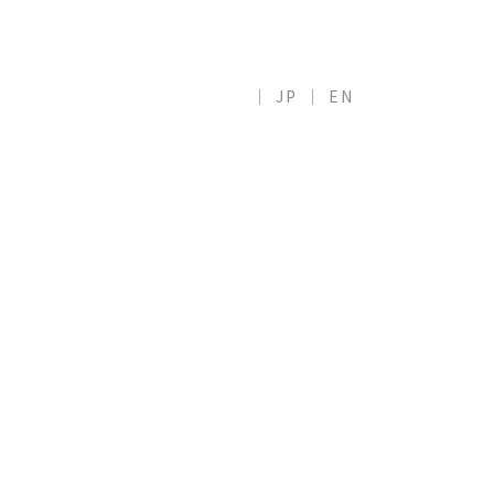
ZH
JP
EN
LANGUAGE
COPYRIGHT(C)
2026
.MTG CO.,LTD ALL RIGHTS RESERVED.