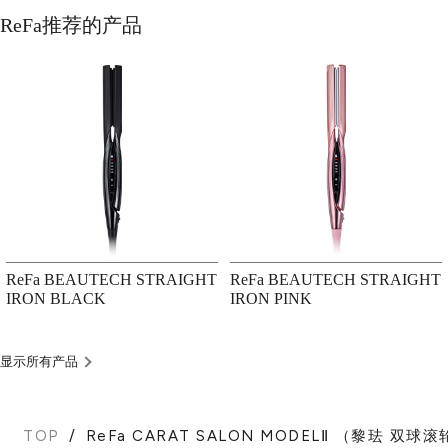
ReFa推荐的产品
ReFa BEAUTECH STRAIGHT
ReFa BEAUTECH STRAIGHT
IRON BLACK
IRON PINK
显示所有产品
TOP
ReFa CARAT SALON MODELⅡ （黎珐 双