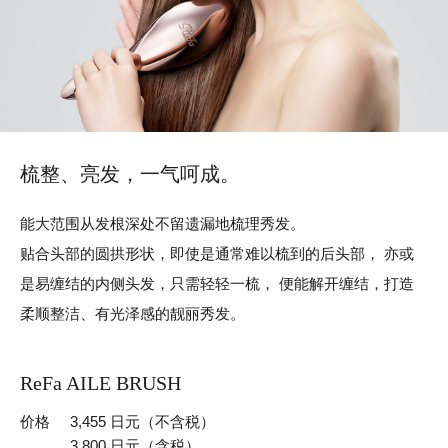
梳整、亮发，一气呵成。
能大范围从发根深处不留遗漏地梳理秀发。
贴合头部的圆拱形状，即使是通常难以梳到的后头部，
亦或
是易缠结的内侧头发，只需轻轻一梳，
便能解开缠结，打造
柔顺整洁、有光泽感的靓丽秀发。
ReFa AILE BRUSH
价格
3,455 日元（不含税）
3,800 日元（含税）