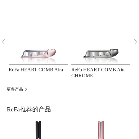
E
ReFa HEART COMB Aira
ReFa HEART COMB Aira
R
CHROME
更多产品
ReFa推荐的产品