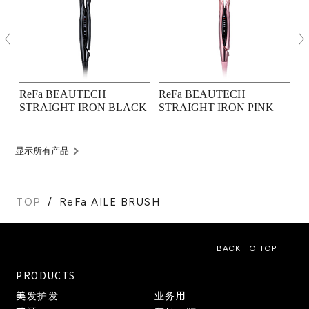
ReFa BEAUTECH
ReFa BEAUTECH
R
STRAIGHT IRON BLACK
STRAIGHT IRON PINK
显示所有产品
TOP
ReFa AILE BRUSH
BACK TO TOP
PRODUCTS
美发护发
业务用