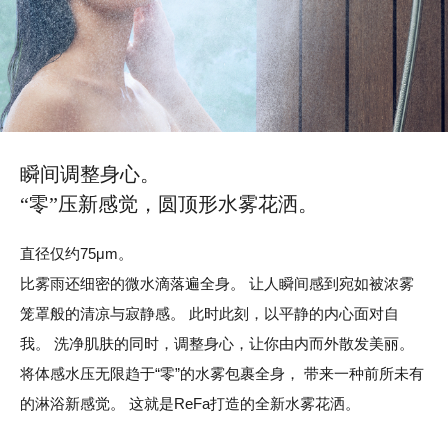
瞬间调整身心。
“零”压新感觉，圆顶形水雾花洒。
直径仅约75μm。
比雾雨还细密的微水滴落遍全身。
让人瞬间感到宛如被浓雾
笼罩般的清凉与寂静感。
此时此刻，以平静的内心面对自
我。
洗净肌肤的同时，调整身心，让你由内而外散发美丽。
将体感水压无限趋于“零”的水雾包裹全身，
带来一种前所未有
的淋浴新感觉。
这就是ReFa打造的全新水雾花洒。