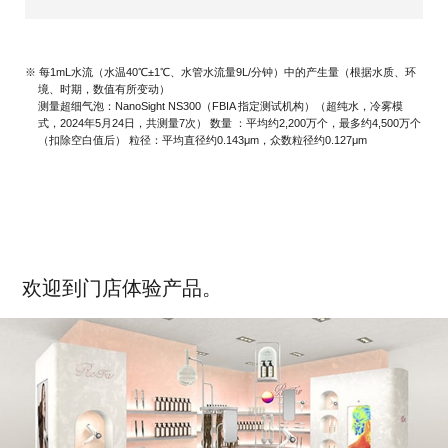
※ 每1mL水流（水温40℃±1℃、水管水流量9L/分钟）中的产生量（根据水质、环
境、时期，数值有所变动）
测量超细气泡：NanoSight NS300（FBIA 指定测试机构）（超纯水，冷雾模
式，2024年5月24日，共测量7次） 数量 ：平均约2,200万个，最多约4,500万个
（扣除空白值后） 粒径：平均直径约0.143μm，众数粒径约0.127μm
欢迎到门店体验产品。