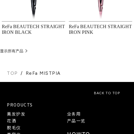
ReFa BEAUTECH STRAIGHT
ReFa BEAUTECH STRAIGHT
IRON BLACK
IRON PINK
显示所有产品
TOP
ReFa MISTPIA
BACK TO TOP
PRODUCTS
美发护发
业务用
花洒
产品一览
脱毛仪
HOWTO