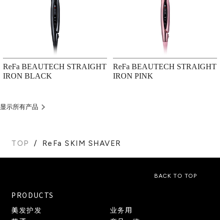
ReFa BEAUTECH STRAIGHT
ReFa BEAUTECH STRAIGHT
IRON BLACK
IRON PINK
显示所有产品
TOP
ReFa SKIM SHAVER
BACK TO TOP
PRODUCTS
美发护发
业务用