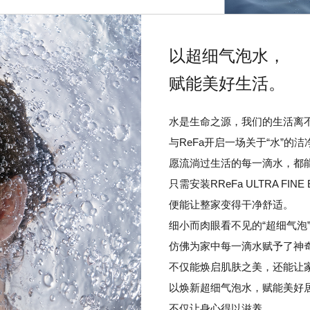
以超细气泡水，
赋能美好生活。
水是生命之源，我们的生活离
与ReFa开启一场关于“水”的
愿流淌过生活的每一滴水，都
只需安装RReFa ULTRA FINE 
便能让整家变得干净舒适。
细小而肉眼看不见的“超细气泡
仿佛为家中每一滴水赋予了神
不仅能焕启肌肤之美，还能让
以焕新超细气泡水，赋能美好
不仅让身心得以滋养，