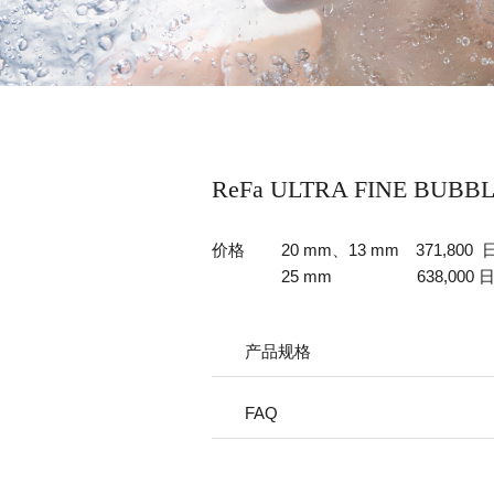
ReFa ULTRA FINE BUBB
价格
20 mm、13 mm 371,80
25 mm
638,00
产品规格
FAQ