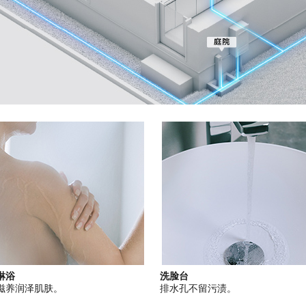
淋浴
洗脸台
滋养润泽肌肤。
排水孔不留污渍。