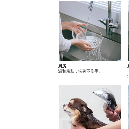
厨房
温和亲肤，洗碗不伤手。