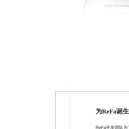
为ReFa诞
ReFa开发团队