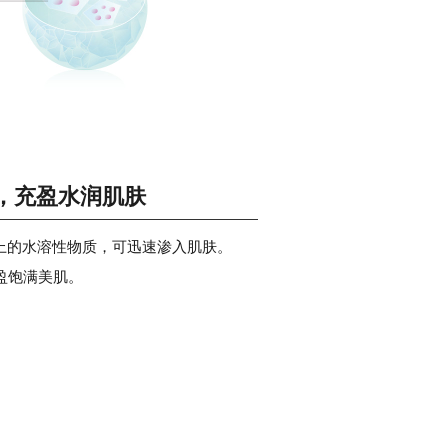
，充盈水润肌肤
以上的水溶性物质，可迅速渗入肌肤。
盈饱满美肌。