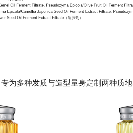
nel Oil Ferment Filtrate, Pseudozyma Epicola/Olive Fruit Oil Ferment Filtr
zyma Epicola/Camellia Japonica Seed Oil Ferment Extract Filtrate, Pseudozy
flower Seed Oil Ferment Extract Filtrate（润肤剂）
专为多种发质与造型量身定制两种质地