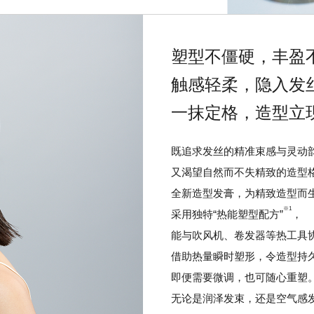
塑型不僵硬，丰盈
触感轻柔，隐入发
一抹定格，造型立
既追求发丝的精准束感与灵动
又渴望自然而不失精致的造型
全新造型发膏，为精致造型而
※1
采用独特“热能塑型配方”
，
能与吹风机、卷发器等热工具
借助热量瞬时塑形，令造型持
即便需要微调，也可随心重塑
无论是润泽发束，还是空气感