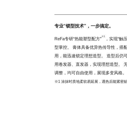
专业“锁型技术”，一步搞定。
※1
ReFa专研“热能塑型配方”
，实现“触
型掌控。 膏体具备优异热传导性，搭配
用，能迅速锁定理想造型。 造型后仍
用卷发器、直发器，实现理想造型。 
调整，均可自由使用，展现多变风格。
※1 涂抹时质地柔软易延展，遇热后能紧密