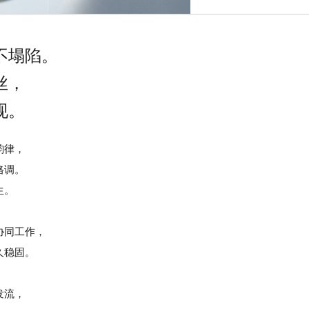
不塌陷。
丝，
现。
韵律，
格调。
生。
协同工作，
久稳固。
。
发流，