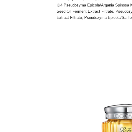
※4 Pseudozyma Epicola/Argania Spinosa Ker
Seed Oil Ferment Extract Filtrate, Pseudo
Extract Filtrate, Pseudozyma Epicola/Saf