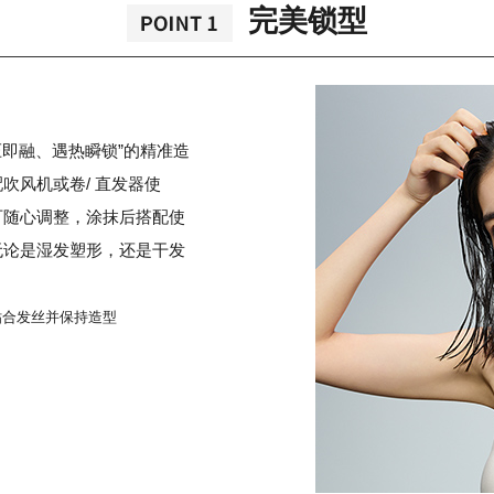
完美锁型
压即融、遇热瞬锁”的精准造
吹风机或卷/ 直发器使
可随心调整，涂抹后搭配使
无论是湿发塑形，还是干发
贴合发丝并保持造型