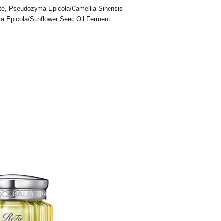
ate, Pseudozyma Epicola/Camellia Sinensis
ma Epicola/Sunflower Seed Oil Ferment