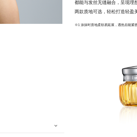
都能与发丝无缝融合，呈现理
两款质地可选，轻松打造轻盈
※1 涂抹时质地柔软易延展，遇热后能紧