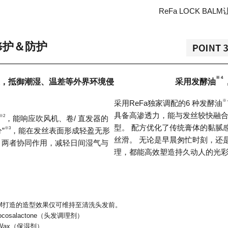
ReFa LOCK B
修护＆防护
※４
，
抵御潮湿、温差等外界环境侵
采用发酵油
※
采用ReFa独家调配的6 种发酵油
具备高渗透力，能与发丝较快融
※2
，能响应吹风机、卷/ 直发器的
型。 配方优化了传统膏体的黏腻
※3
”
，能在发丝表面形成轻盈无形
丝滑。 无论是早晨匆忙时刻，还
 两者协同作用，减轻日间湿气与
理，都能高效塑造持久动人的光
LM打造的造型效果仅可维持至清洗头发前。
a-Docosalactone（头发调理剂）
auba Wax（保湿剂）