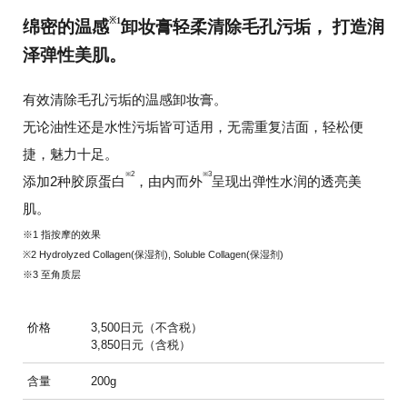
※1
绵密的温感
卸妆膏轻柔清除毛孔污垢，
打造润
泽弹性美肌。
有效清除毛孔污垢的温感卸妆膏。
无论油性还是水性污垢皆可适用，无需重复洁面，轻松便
捷，魅力十足。
※2
※3
添加2种胶原蛋白
，由内而外
呈现出弹性水润的透亮美
肌。
※1 指按摩的效果
※2 Hydrolyzed Collagen(保湿剂), Soluble Collagen(保湿剂)
※3 至角质层
价格
3,500日元（不含税）
3,850日元（含税）
含量
200g