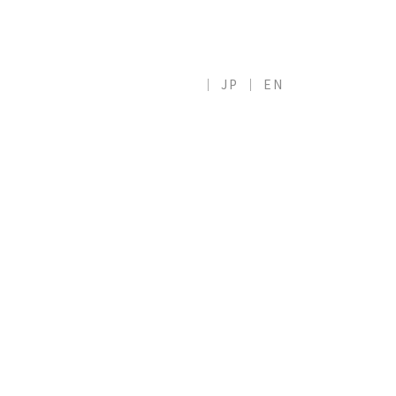
ZH
JP
EN
LANGUAGE
COPYRIGHT(C)
2026
.MTG CO.,LTD ALL RIGHTS RESERVED.