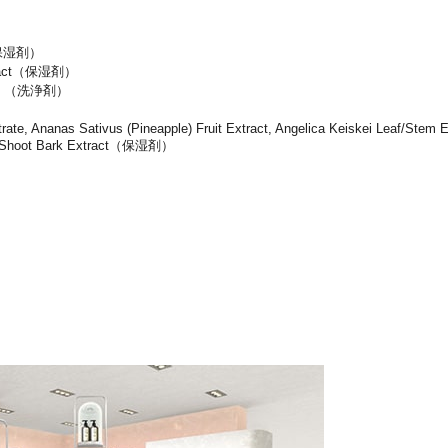
ct（保湿剤）
Extract（保湿剤）
late （洗浄剤）
trate, Ananas Sativus (Pineapple) Fruit Extract, Angelica Keiskei Leaf/Stem 
ns Shoot Bark Extract（保湿剤）