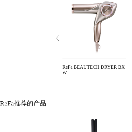
r commercial use]
ReFa BEAUTECH DRYER BX
Fa STRAIGHT LOCK
W
ReFa推荐的产品