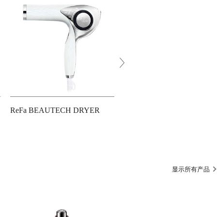
ReFa BEAUTECH DRYER
ReFa BEAUTECH DRYER 
显示所有产品