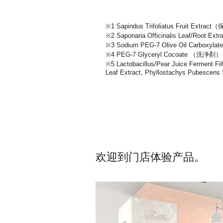
※1 Sapindus Trifoliatus Fruit Extra
※2 Saponaria Officinalis Leaf/Root 
※3 Sodium PEG-7 Olive Oil Carboxy
※4 PEG-7 Glyceryl Cocoate （洗浄剤）
※5 Lactobacillus/Pear Juice Ferment Fil
Leaf Extract, Phyllostachys Pubesce
欢迎到门店体验产品。