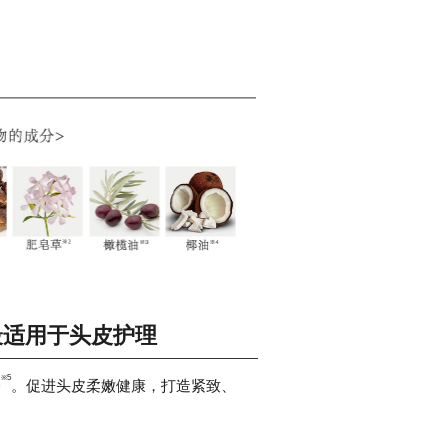
最适用于头皮护理
※5
分
。促进头皮柔嫩健康，打造紧致、