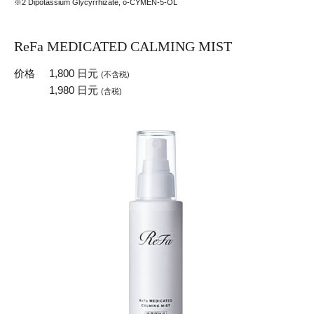
※2 Dipotassium Glycyrrhizate, o-CYMEN-5-OL
ReFa MEDICATED CALMING MIST
价格
1,800 日元
(不含税)
1,980 日元
(含税)