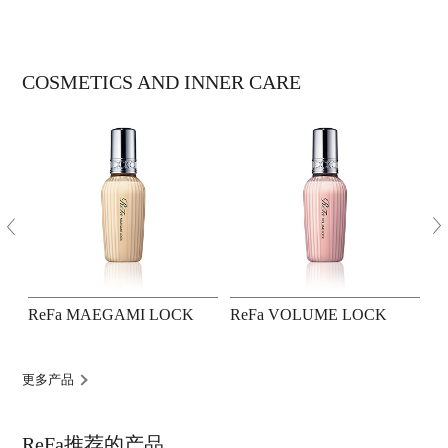
COSMETICS AND INNER CARE
ReFa MAEGAMI LOCK
ReFa VOLUME LOCK
R
更多产品
ReFa推荐的产品