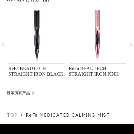
ReFa BEAUTECH
ReFa BEAUTECH
R
STRAIGHT IRON BLACK
STRAIGHT IRON PINK
M
显示所有产品
TOP
ReFa MEDICATED CALMING MIST