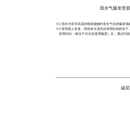
因水气爆发受
※1 指水与非常高温的物质接触时发生气化的爆发现
※2 使用真人发束，用洗发水清洗后再用吹风机吹干。使用
使用50次（相当于10天的使用频度）后，通过扫
碳层