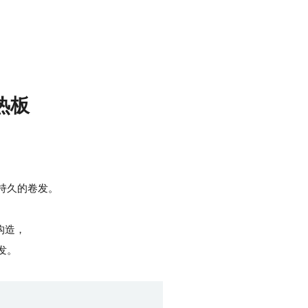
热板
。
持久的卷发。
构造，
发。