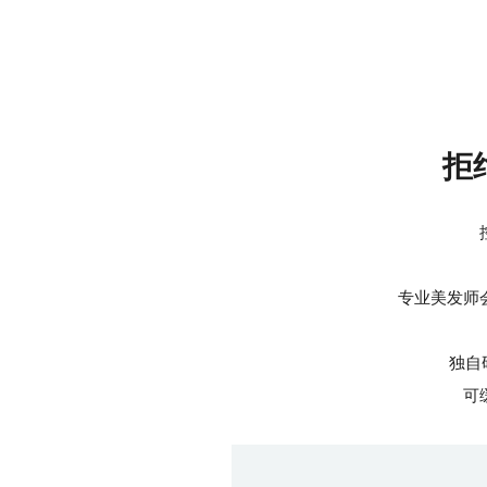
拒
专业美发师
独自
可