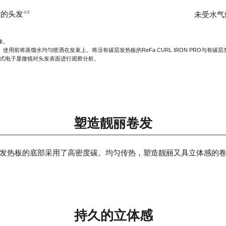
损的头发
未受水气
※2
象。
前将蒸馏水均匀喷洒在发束上。将没有碳层发热板的ReFa CURL IRON PRO与有碳层发热板的
描式电子显微镜对头发表面进行观察分析。
塑造靓丽卷发
发热板的底部采用了高密度碳。均匀传热，塑造靓丽又具立体感的
持久的立体感