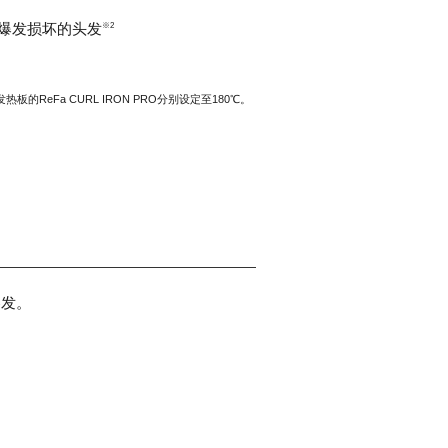
爆发损坏的头发
※2
ReFa CURL IRON PRO分别设定至180℃。
卷发。