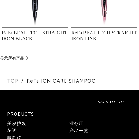
ReFa BEAUTECH STRAIGHT
ReFa BEAUTECH STRAIGHT
IRON BLACK
IRON PINK
显示所有产品
TOP
ReFa ION CARE SHAMPOO
BACK TO TOP
PRODUCTS
美发护发
业务用
花洒
产品一览
脱毛仪