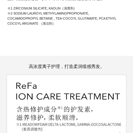
※1 ZIRCONIUM SILICATE, KAOLIN（润滑剂）
※2 SODIUM LAUROYL METHYLAMINOPROPIONATE,
COCAMIDOPROPYL BETAINE , TEA-COCOYL GLUTAMATE, PCA ETHYL
COCOYL ARGINATE （清洁剂）
高浓度离子护理，打造柔润缎感秀发。