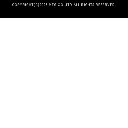
COPYRIGHT(C)
2026
.MTG CO.,LTD ALL RIGHTS RESERVED.