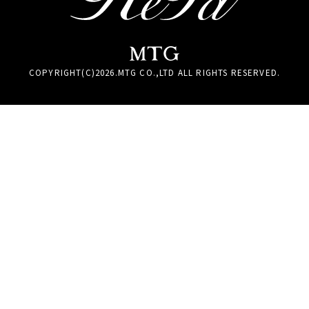
COPYRIGHT(C)
2026
.MTG CO.,LTD ALL RIGHTS RESERVED.