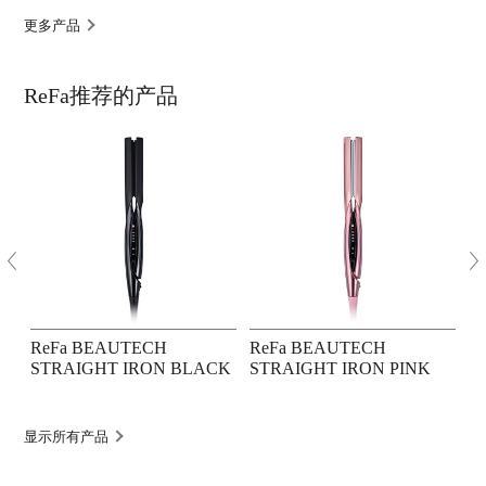
更多产品
ReFa推荐的产品
ReFa BEAUTECH
ReFa BEAUTECH
R
STRAIGHT IRON BLACK
STRAIGHT IRON PINK
M
显示所有产品