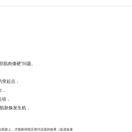
部肌肉僵硬”问题、
的突起点，
力，
运动，
肌肤焕发生机，
在肌肤上，才能获得指压替代仪器的效果（促进血液