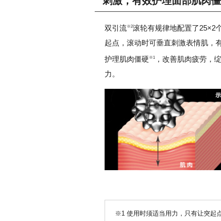
刺激，有效护理面部肌肉僵
双引流
滚轮有规律地配置了25×2
※2
起点，滚动时可垂直刺激表情肌，
护理肌肉僵硬
，改善肌肉疲劳，
※1
力。
※1 使用时须适当用力，只有让突