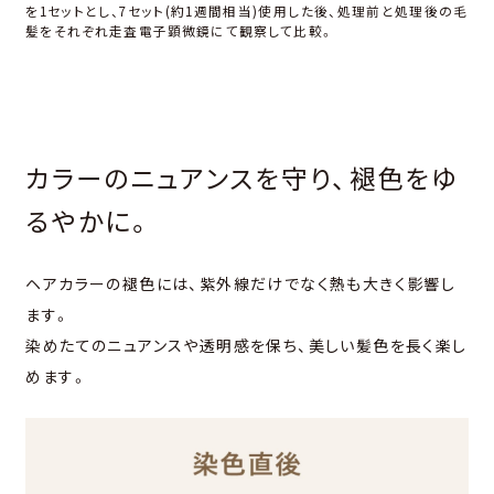
を1セットとし、7セット(約1週間相当)使⽤した後、処理前と処理後の⽑
髪をそれぞれ走査電子顕微鏡にて観察して比較。
カラーのニュアンスを守り、褪⾊をゆ
るやかに。
ヘアカラーの褪⾊には、紫外線だけでなく熱も⼤きく影響し
ます。
染めたてのニュアンスや透明感を保ち、美しい髪⾊を⻑く楽し
めます。