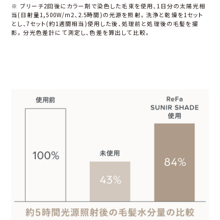
※ ブリーチ2回後にカラー剤で染⾊した⽑束を使⽤、1⽇分の太陽光相
当(⽇射量1,500W/m2、2.5時間)の光源を照射。洗浄と乾燥を1セット
とし、7セット(約1週間相当)使⽤した後、処理前と処理後の⽑髪を撮
影。分光⾊差計にて測定し、⾊差を算出して⽐較。