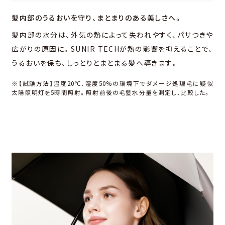
髪内部のうるおいを守り、
まとまりのある美しさへ。
髪内部の⽔分は、外気の熱によって失われやすく、パサつきや
広がりの原因に。SUNIR TECHが熱の影響を抑えることで、
うるおいを保ち、しっとりとまとまる髪へ導きます。
※【試験⽅法】温度20℃、湿度50%の環境下でダメージ処理⽑に疑似
太陽照明灯を5時間照射。照射前後の⽑髪⽔分量を測定し、⽐較した。