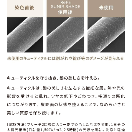
キューティクルを守り抜き、
髪の美しさを叶える。
キューティクルは、髪の美しさを左右する繊細な層。熱や光の
影響を受けると乱れ、ツヤの低下やごわつき、指通りの悪化
につながります。髪表⾯の状態を整えることで、なめらかさと
美しい質感を保ち続けます。
【試験方法】ブリーチ2回後にカラー剤で染⾊した⽑束を使⽤、1⽇分の
太陽光相当(⽇射量1,500W/m2、2.5時間)の光源を照射。洗浄と乾燥