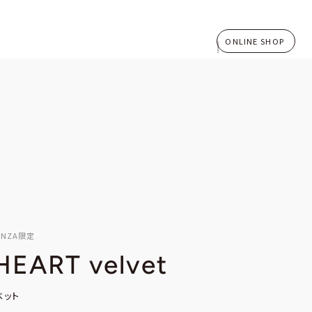
ONLINE SHOP
GINZA限定
HEART velvet
ベット