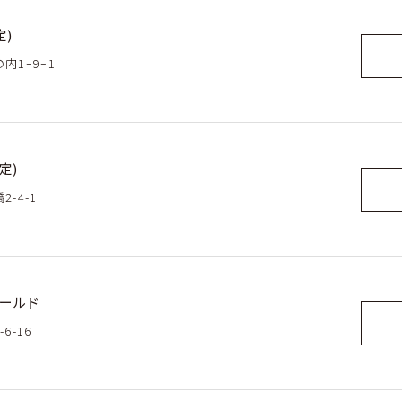
定)
内1ｰ9ｰ1
定)
-4-1
ワールド
6-16