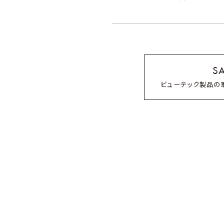
※店舗により一部取り扱い
リファハートコームアイ
SA
ビューテック製品の