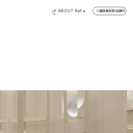
JP
ABOUT ReFa
BRAND LINE
ONLINE SHOP
PRODUCTS
STORE
店舗情報
カテゴリーから探す
FLAGSHIP STORE 「
ReFa 
HAIRCARE
ドライヤー
ヘアアイロン
BEAUTY LIFE