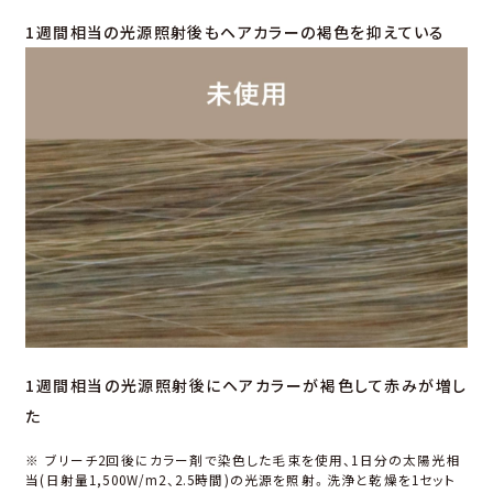
1週間相当の光源照射後もヘアカラーの褐色を抑えている
1週間相当の光源照射後にヘアカラーが褐色して赤みが増し
た
※ ブリーチ2回後にカラー剤で染⾊した⽑束を使⽤、1⽇分の太陽光相
当(⽇射量1,500W/m2、2.5時間)の光源を照射。洗浄と乾燥を1セット