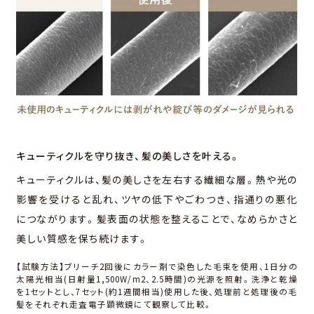
キューティクルを守り抜き、
髪の美しさを叶える。
キューティクルは、髪の美しさを左右する繊細な層。熱や光の
影響を受けると乱れ、ツヤの低下やごわつき、指通りの悪化
につながります。髪表⾯の状態を整えることで、なめらかさと
美しい質感を保ち続けます。
【試験方法】ブリーチ2回後にカラー剤で染⾊した⽑束を使⽤、1⽇分の
太陽光相当(⽇射量1,500W/m2、2.5時間)の光源を照射。洗浄と乾燥
を1セットとし、7セット(約1週間相当)使⽤した後、処理前と処理後の⽑
髪をそれぞれ走査電子顕微鏡にて観察して比較。