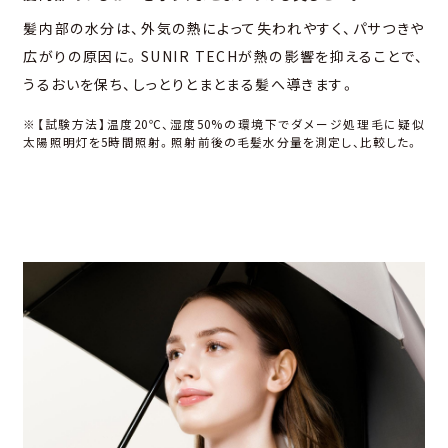
髪内部の⽔分は、外気の熱によって失われやすく、パサつきや
広がりの原因に。SUNIR TECHが熱の影響を抑えることで、
うるおいを保ち、しっとりとまとまる髪へ導きます。
※【試験⽅法】温度20℃、湿度50%の環境下でダメージ処理⽑に疑似
太陽照明灯を5時間照射。照射前後の⽑髪⽔分量を測定し、⽐較した。