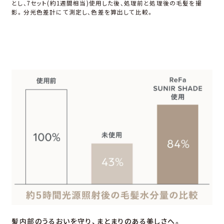
とし、7セット(約1週間相当)使⽤した後、処理前と処理後の⽑髪を撮
影。分光⾊差計にて測定し、⾊差を算出して⽐較。
髪内部のうるおいを守り、
まとまりのある美しさへ。