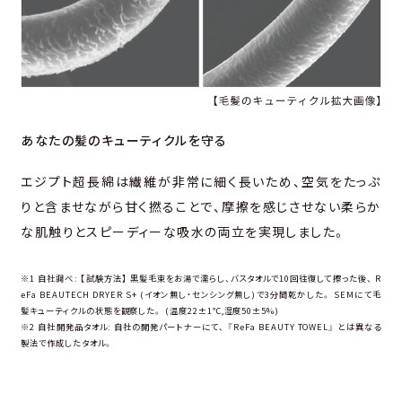
あなたの髪のキューティクルを守る
エジプト超長綿は繊維が非常に細く長いため、空気をたっぷ
りと含ませながら甘く撚ることで、摩擦を感じさせない柔らか
な肌触りとスピーディーな吸水の両立を実現しました。
※1
自社調べ: 【試験方法】 黒髪毛束をお湯で濡らし、バスタオルで10回往復して擦った後、 R
eFa BEAUTECH DRYER S+ (イオン無し・センシング無し)で3分間乾かした。 SEMにて毛
髪キューティクルの状態を観察した。 (温度22±1℃,湿度50±5%)
※2
自社開発品タオル: 自社の開発パートナーにて、 『ReFa BEAUTY TOWEL』 とは異なる
製法で作成したタオル。