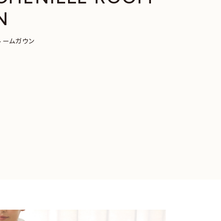
N
ウェア
リネン
ルームガウン
すべての商品から探す
業