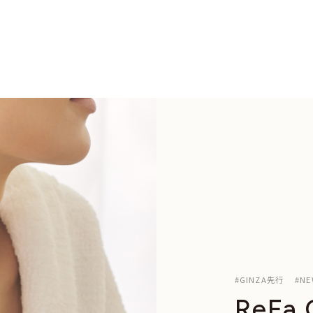
#GINZA先行 #NE
ReFa