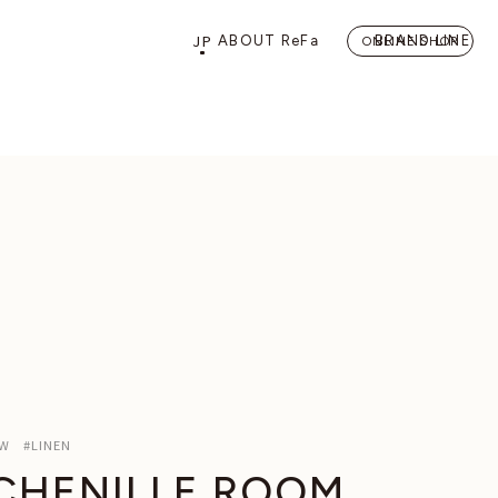
JP
ABOUT ReFa
BRAND LINE
ONLINE SHOP
PRODUCTS
STORE
店舗情報
カテゴリーから探す
FLAGSHIP STORE 「
ReFa 
HAIRCARE
ドライヤー
ヘアアイロン
BEAUTY LIFE
W #LINEN
 CHENILLE ROOM