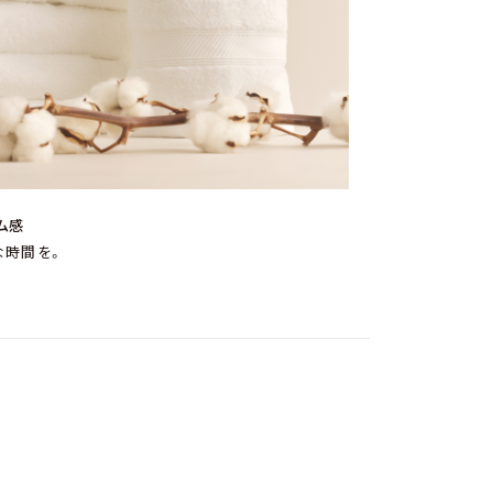
ム感
な時間を。