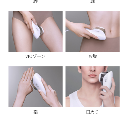
脚
腕
VIOゾーン
お腹
指
口周り