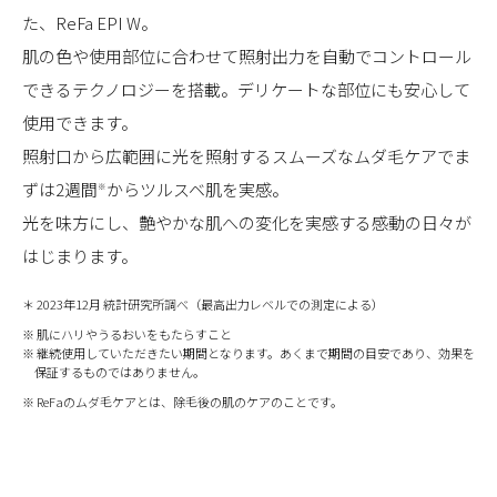
た、ReFa EPI W。
肌の色や使用部位に合わせて照射出力を自動でコントロール
できるテクノロジーを搭載。デリケートな部位にも安心して
使用できます。
照射口から広範囲に光を照射するスムーズなムダ毛ケアでま
ずは2週間
からツルスベ肌を実感。
※
光を味方にし、艶やかな肌への変化を実感する感動の日々が
はじまります。
＊ 2023年12月 統計研究所調べ（最高出力レベルでの測定による）
※ 肌にハリやうるおいをもたらすこと
※ 継続使用していただきたい期間となります。あくまで期間の目安であり、効果を
保証するものではありません。
※ ReFaのムダ毛ケアとは、除毛後の肌のケアのことです。