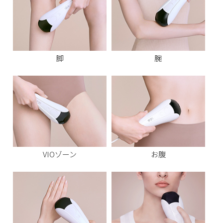
脚
腕
VIOゾーン
お腹