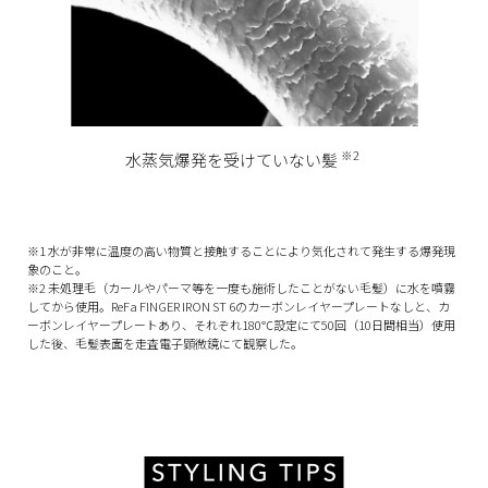
※2
水蒸気爆発を受けていない髪
※1 水が非常に温度の高い物質と接触することにより気化されて発生する爆発現
象のこと。
※2 未処理毛（カールやパーマ等を一度も施術したことがない毛髪）に水を噴霧
してから使用。ReFa FINGER IRON ST 6のカーボンレイヤープレートなしと、カ
ーボンレイヤープレートあり、それぞれ180℃設定にて50回（10日間相当）使用
した後、毛髪表面を走査電子顕微鏡にて観察した。