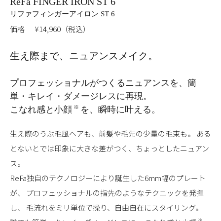
ReFa FINGER IRON ST 6
リファフィンガーアイロン ST 6
価格
¥14,960（税込）
生え際まで、ニュアンスメイク。
プロフェッショナルがつくるニュアンスを、
簡
単・キレイ・ダメージレスに再現。
※
こなれ感と小顔
を、瞬時に叶える。
生え際のうぶ毛風ヘアも、前髪や毛先の少量の毛束も。
ある
とないとでは印象に大きな差がつく、
ちょっとしたニュアン
ス。
ReFa独自のテクノロジーにより誕生した6mm幅のプレート
が、
プロフェッショナルの指先のようなテクニックを発揮
し、
毛流れをミリ単位で操り、自由自在にスタイリング。
※