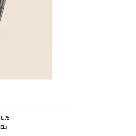
求した
EL』