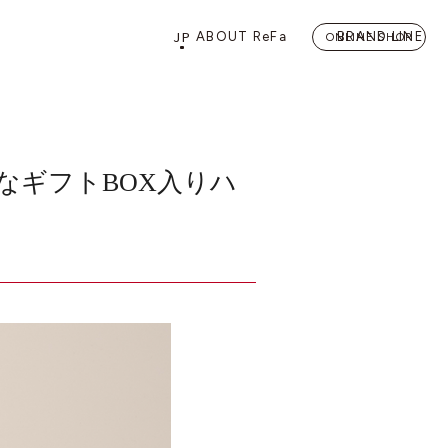
JP
ABOUT ReFa
BRAND LINE
ONLINE SHOP
PRODUCTS
STORE
店舗情報
カテゴリーから探す
FLAGSHIP STORE 「
ReFa 
別なギフトBOX入りハ
HAIRCARE
ドライヤー
ヘアアイロン
BEAUTY LIFE