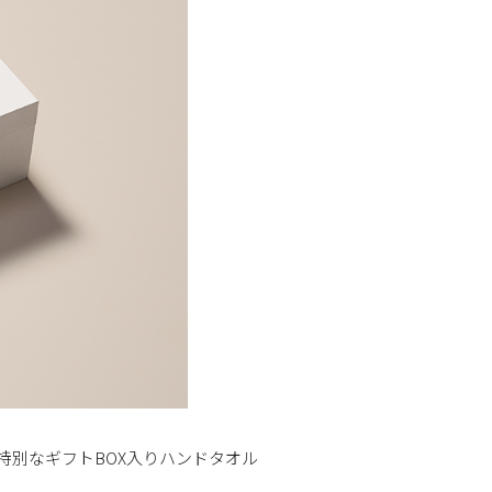
ウェア
リネン
すべての商品から探す
業
、特別なギフトBOX入りハンドタオル