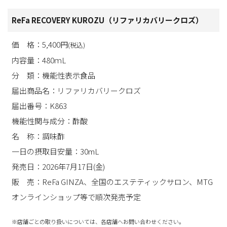
ReFa RECOVERY KUROZU（リファリカバリークロズ）
価 格：5,400円
(税込)
内容量：480ｍL
分 類：機能性表示食品
届出商品名：リファリカバリークロズ
届出番号：K863
機能性関与成分：酢酸
名 称：調味酢
一日の摂取目安量：30mL
発売日：2026年7月17日(金)
販 売：ReFa GINZA、全国のエステティックサロン、MTG
オンラインショップ等で順次発売予定 ​​
※店舗ごとの取り扱いについては、各店舗へお問い合わせください。