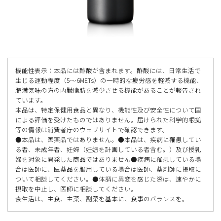
機能性表示：本品には酢酸が含まれます。酢酸には、日常生活で
生じる運動程度（5〜6METs）の一時的な疲労感を軽減する機能、
肥満気味の方の内臓脂肪を減少させる機能があることが報告され
ています。
本品は、特定保健用食品と異なり、機能性及び安全性について国
による評価を受けたものではありません。届けられた科学的根拠
等の情報は消費者庁のウェブサイトで確認できます。
●本品は、医薬品ではありません。●本品は、疾病に罹患してい
る者、未成年者、妊婦（妊娠を計画している者含む。）及び授乳
婦を対象に開発した商品ではありません●疾病に罹患している場
合は医師に、医薬品を服用している場合は医師、薬剤師に摂取に
ついて相談してください。●体調に異変を感じた際は、速やかに
摂取を中止し、医師に相談してください。
食生活は、主食、主菜、副菜を基本に、食事のバランスを。