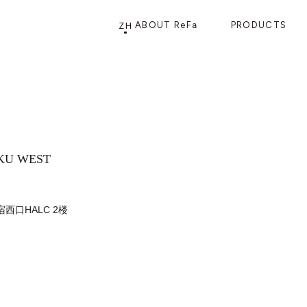
ZH
ABOUT ReFa
PRODUCTS
PRODUCTS
STORE
店铺信息
产品信息
CATEGORY
ReFa GINZA旗舰店
KU WEST
宿西口HALC 2楼
美发护发
花洒
梳子