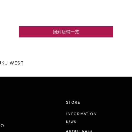
回到店铺一览
UKU WEST
STORE
INFORMATION
NEWS
TO
ABOUT ReFa