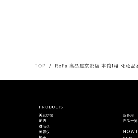
TOP
ReFa 高岛屋京都店 本馆1楼 化妆品
PRODUCTS
美发护发
业务用
花洒
产品一览
脱毛仪
HOW
美容仪
梳子