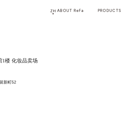
ZH
ABOUT ReFa
PRODUCTS
PRODUCTS
STORE
店铺信息
产品信息
CATEGORY
ReFa GINZA旗舰店
本馆1楼 化妆品卖场
留新町52
美发护发
花洒
梳子