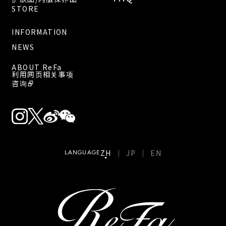
STORE
INFORMATION
NEWS
ABOUT ReFa
利用网页相关事项
咨询
ZH
JP
EN
LANGUAGE