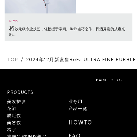
NEWS
将
沙龙级专业技艺，轻松握于掌间。ReFa轻巧之作，挥洒秀发的从容光
彩...
TOP
2024年12月新发售ReFa ULTRA FINE 
BACK TO TOP
PRODUCTS
美发护发
业务用
花洒
产品一览
脱毛仪
HOWTO
美容仪
梳子
FAQ
护肤品/内服保养品