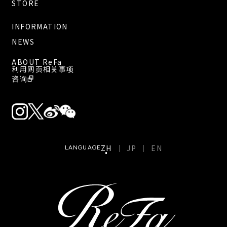
STORE
INFORMATION
NEWS
ABOUT ReFa
利用网页相关事项
咨询
ZH
JP
EN
LANGUAGE