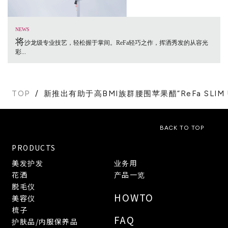
NEWS
将
沙龙级专业技艺，轻松握于掌间。ReFa轻巧之作，挥洒秀发的从容光
彩...
TOP
新推出有助于高BMI族群腰围苹果醋“ReFa SLIM U
BACK TO TOP
PRODUCTS
美发护发
业务用
花洒
产品一览
脱毛仪
HOWTO
美容仪
梳子
FAQ
护肤品/内服保养品