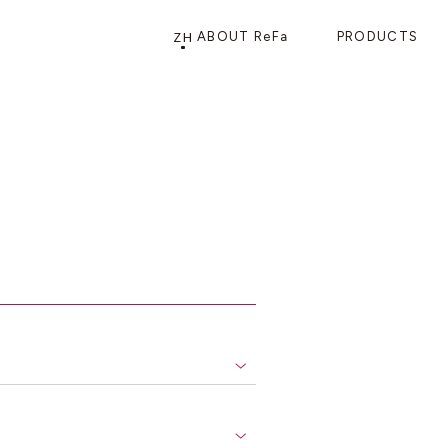
ZH
ABOUT ReFa
PRODUCTS
PRODUCTS
STORE
店铺信息
产品信息
CATEGORY
ReFa GINZA旗舰店
美发护发
花洒
梳子