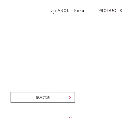
ZH
ABOUT ReFa
PRODUCTS
PRODUCTS
STORE
店铺信息
产品信息
CATEGORY
ReFa GINZA旗舰店
美发护发
花洒
梳子
使用方法