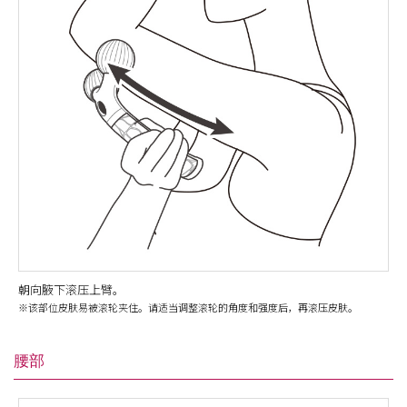
朝向腋下滚压上臂。
※该部位皮肤易被滚轮夹住。请适当调整滚轮的角度和强度后，再滚压皮肤。
腰部