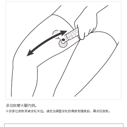
滚动按摩大腿内侧。
※该部位皮肤易被滚轮夹住。请适当调整滚轮的角度和强度后，再滚压皮肤。