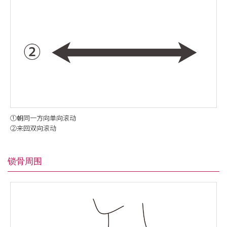
①朝同一方向单向滚动
②来回双向滚动
锁骨周围