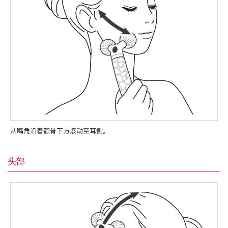
从嘴角沿着颧骨下方滚动至耳侧。
头部