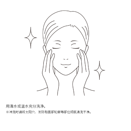
用清水或温水充分洗净。
※冲洗时请将太阳穴、发际和面部轮廓等部位彻底清洗干净。