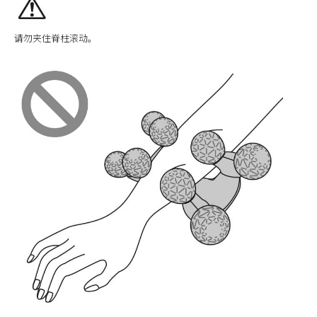
请勿夹住脊柱滚动。