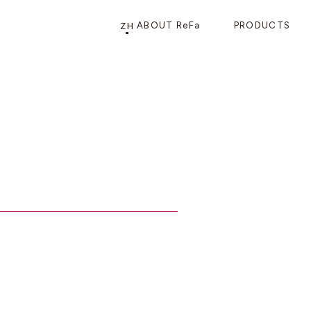
ZH
ABOUT ReFa
PRODUCTS
PRODUCTS
STORE
店铺信息
产品信息
CATEGORY
ReFa GINZA旗舰店
美发护发
花洒
梳子