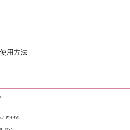
OT 使用方法
源。
振动”两种模式。
肌肤部位。