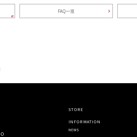
FAQ一览
法
STORE
INFORMATION
NEWS
TO