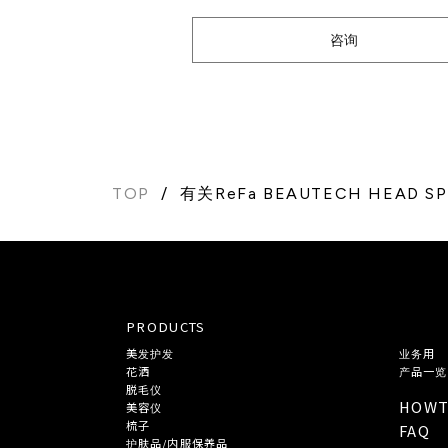
咨询
TOP
有关ReFa BEAUTECH HEAD
PRODUCTS
美发护发
业务用
花洒
产品一览
脱毛仪
HOW
美容仪
梳子
FAQ
护肤品/内服保养品