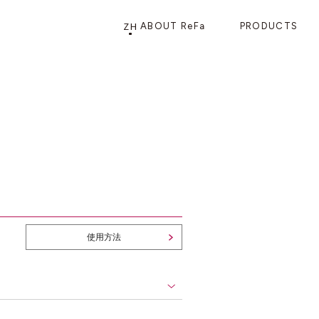
ZH
ABOUT ReFa
PRODUCTS
PRODUCTS
STORE
店铺信息
产品信息
CATEGORY
ReFa GINZA旗舰店
美发护发
花洒
梳子
使用方法