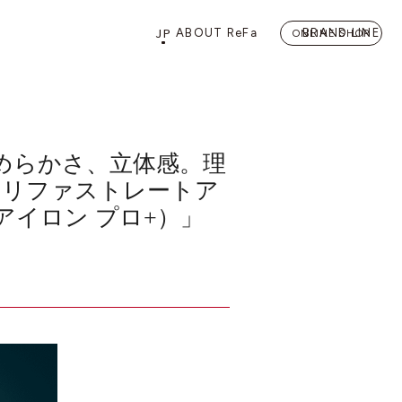
JP
ABOUT ReFa
BRAND LINE
ONLINE SHOP
PRODUCTS
STORE
店舗情報
カテゴリーから探す
FLAGSHIP STORE 「
ReFa 
めらかさ、立体感。理
O+（リファストレートア
HAIRCARE
ールアイロン プロ+）」
ドライヤー
ヘアアイロン
BEAUTY LIFE