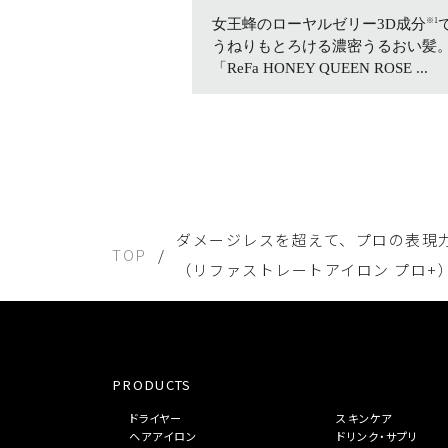
女王蜂のローヤルゼリー3D成分
※1
うねりもとろける濃密うるおい髪
「ReFa HONEY QUEEN ROSE ...
ダメージレスを超えて、プロの表現力ま
TOP
（リファストレートアイロン プロ+）」「
PRODUCTS
ドライヤー
スキンケア
ヘアアイロン
ドリンク・サプリ