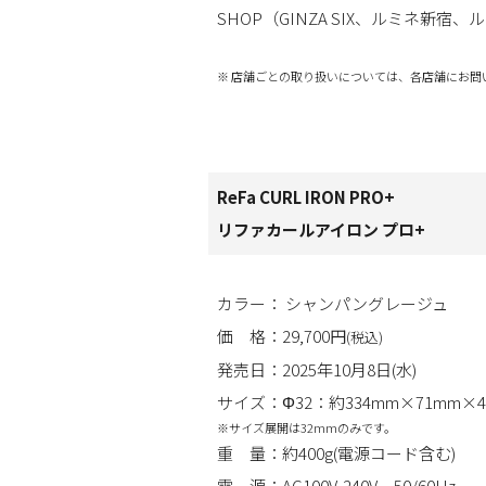
SHOP（GINZA SIX、ルミネ新宿
※ 店舗ごとの取り扱いについては、各店舗にお問
ReFa CURL IRON PRO+
リファカールアイロン プロ+
カラー： シャンパングレージュ
価 格：29,700円
(税込)
発売日：2025年10月8日(水)
サイズ：Φ32：約334mm×71mm×4
※サイズ展開は32mmのみです。
重 量：約400g(電源コード含む)
電 源：AC100V-240V 50/60Hz