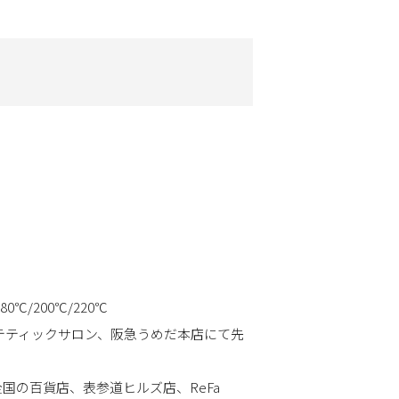
0℃/200℃/220℃
テティックサロン、阪急うめだ本店にて先
、全国の百貨店、表参道ヒルズ店、ReFa