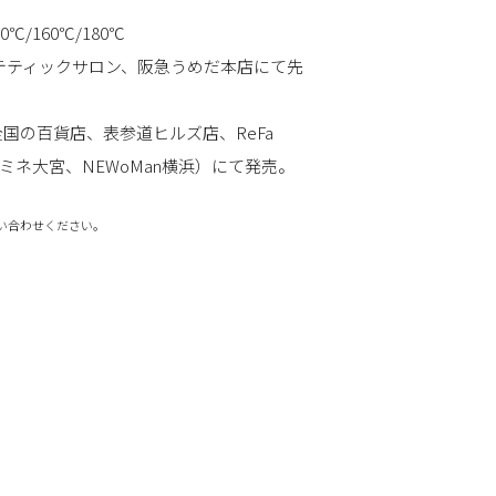
℃/160℃/180℃
テティックサロン、阪急うめだ本店にて先
、全国の百貨店、表参道ヒルズ店、ReFa
、ルミネ大宮、NEWoMan横浜）にて発売。
い合わせください。