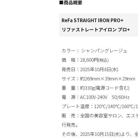
■商品概要
ReFa STRAIGHT IRON PRO+
リファストレートアイロン プロ+
カラー： シャンパングレージュ
価 格：28,600円
(税込)
発売日：2025年10月8日(水)
サイズ：約269mm×39mm×29mm
重 量：約330g(電源コード含む)
電 源：AC100V-240V 50/60Hz
プレート温度：120℃/140℃/160℃/18
販 売：全国の美容室サロン、エス
行発売。
その後、2025年10月15日(水)より