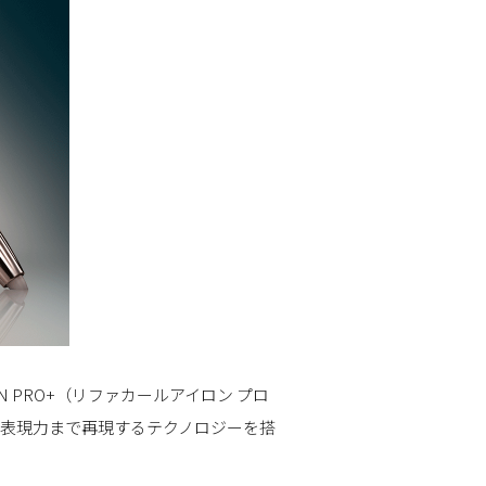
ウェア
リネン
すべての商品から探す
業
RON PRO+（リファカールアイロン プロ
ロの表現力まで再現するテクノロジーを搭