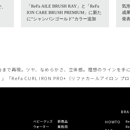
「ReFa AILE BRUSH RAY」と「ReFa
気
で、
ION CARE BRUSH PREMIUM」に新た
成
。
に”シャンパンゴールド”カラー追加
発表
で再現。ツヤ、なめらかさ、立体感。理想のラインを手に入れる。「R
ReFa CURL IRON PRO+（リファカールアイロン プロ+
BRA
HOWTO
ベビーグッズ
新商品
Re
ウォーター
業務用
Re