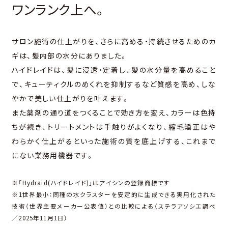
ワンランク上へ。
サロン施術の仕上がりを、さらに高める・持続させるためのカ
ギは、
髪内部の水分にありました。
ハイドレイドは、髪に浸透・定着し、髪の水分量を高めること
で、
キューティクルのめくれを抑制するなど質感を高め、
しな
やかで美しい仕上がりを叶えます。
また薬剤の通り道をつくることで効き方を変え、
カラーは色持
ちが続き、トリートメントは手触りがよくなり、
縮毛矯正はや
わらかく仕上がるといった施術の質を底上げする、
これまで
にない業務用機器です。
※「Hydraid(ハイドレイド)」はアイシンの登録商標です
※1世界最小：同種の水クラスターを安定的に生成できる実用化された
技術（世界主要メーカー公表値）
との比較による（ステラアソシエ調べ
／2025年11月1日）