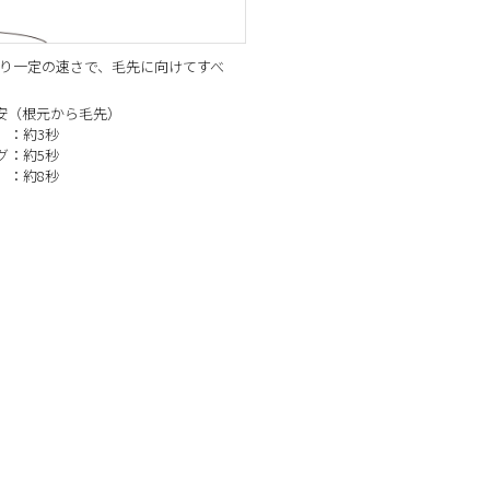
ウェア
リネン
くり一定の速さで、毛先に向けてすべ
安（根元から毛先）
 ：約3秒
すべての商品から探す
業
グ：約5秒
：約8秒