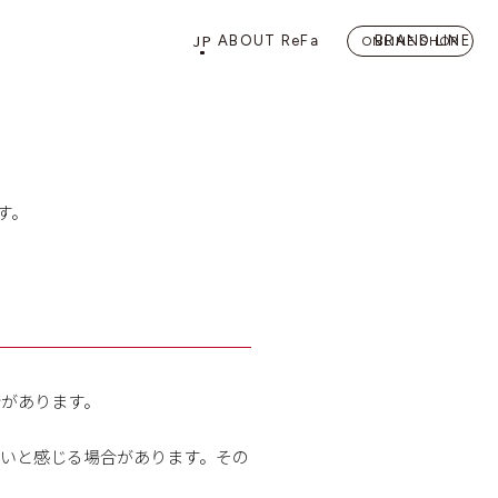
JP
ABOUT ReFa
BRAND LINE
ONLINE SHOP
PRODUCTS
STORE
店舗情報
カテゴリーから探す
FLAGSHIP STORE 「
ReFa 
す。
HAIRCARE
ドライヤー
ヘアアイロン
合があります。
BEAUTY LIFE
いと感じる場合があります。その